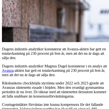
Dagens industris analytiker konstaterar att Avanza-aktien har gett en
totalavkastning på 230 procent på fem år, men att det nu är dags att
sälja den.
Dagens industris analytiker Magnus Dagel konstaterar i en analys att
Avanza
-aktien har gett en totalavkastning på 230 procent på fem år,
men att det nu är dags att sälja den.
Riksbankens chockhöjda styrränta under 2022 och 2023 gjorde att
Avanzas räntenetto rusade i höjden. Men den ovanligt gynnsamma
perioden är nu över. Di räknar med att räntenettot dessutom kommer
att falla snabbare än konsensusförväntningarna.
Courtageintäkter förväntas inte kunna kompensera för det fallande
räntenettot. Valutaväxlingsavgifter har ökat till en vinst på 400