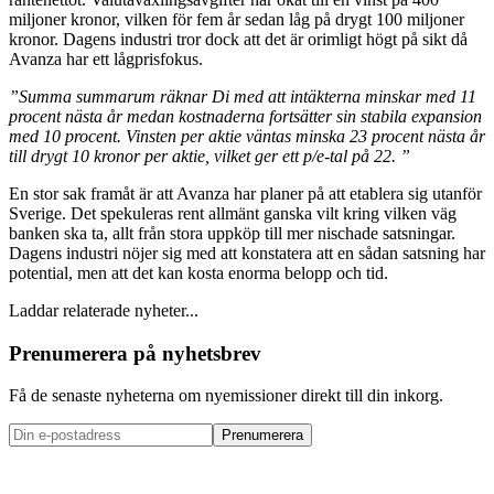
miljoner kronor, vilken för fem år sedan låg på drygt 100 miljoner
kronor. Dagens industri tror dock att det är orimligt högt på sikt då
Avanza har ett lågprisfokus.
”Summa summarum räknar Di med att intäkterna minskar med 11
procent nästa år medan kostnaderna fortsätter sin stabila expansion
med 10 procent. Vinsten per aktie väntas minska 23 procent nästa år
till drygt 10 kronor per aktie, vilket ger ett p/e-tal på 22. ”
En stor sak framåt är att Avanza har planer på att etablera sig utanför
Sverige. Det spekuleras rent allmänt ganska vilt kring vilken väg
banken ska ta, allt från stora uppköp till mer nischade satsningar.
Dagens industri nöjer sig med att konstatera att en sådan satsning har
potential, men att det kan kosta enorma belopp och tid.
Laddar relaterade nyheter...
Prenumerera på nyhetsbrev
Få de senaste nyheterna om nyemissioner direkt till din inkorg.
Prenumerera