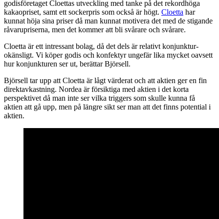
godisföretaget Cloettas utveckling med tanke på det rekordhöga
kakaopriset, samt ett sockerpris som också är högt.
Cloetta
har
kunnat höja sina priser då man kunnat motivera det med de stigande
råvarupriserna, men det kommer att bli svårare och svårare.
Cloetta är ett intressant bolag, då det dels är relativt konjunktur-
okänsligt. Vi köper godis och konfektyr ungefär lika mycket oavsett
hur konjunkturen ser ut, berättar Björsell.
Björsell tar upp att Cloetta är lågt värderat och att aktien ger en fin
direktavkastning. Nordea är försiktiga med aktien i det korta
perspektivet då man inte ser vilka triggers som skulle kunna få
aktien att gå upp, men på längre sikt ser man att det finns potential i
aktien.