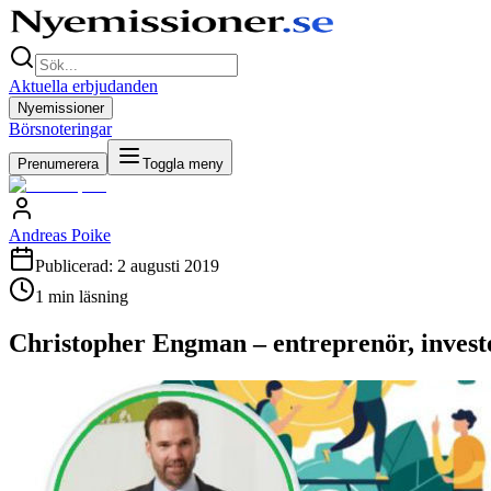
Aktuella erbjudanden
Nyemissioner
Börsnoteringar
Prenumerera
Toggla meny
Andreas Poike
Publicerad:
2 augusti 2019
1
min läsning
Christopher Engman – entreprenör, invest