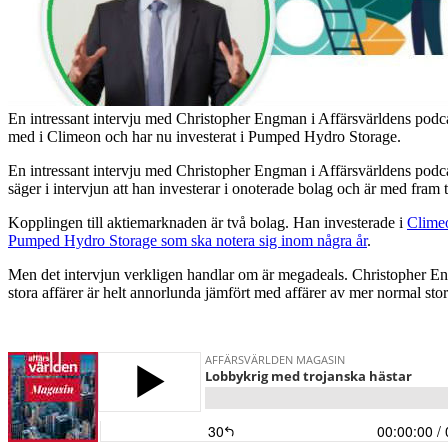
En intressant intervju med Christopher Engman i Affärsvärldens podcast
med i Climeon och har nu investerat i Pumped Hydro Storage.
En intressant intervju med Christopher Engman i Affärsvärldens podcas
säger i intervjun att han investerar i onoterade bolag och är med fram t
Kopplingen till aktiemarknaden är två bolag. Han investerade i
Clime
Pumped Hydro Storage som ska notera sig inom några år
.
Men det intervjun verkligen handlar om är megadeals. Christopher Engma
stora affärer är helt annorlunda jämfört med affärer av mer normal sto