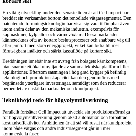
kortare sikt
En viktig utveckling under den senaste tiden är att Cell Impact har
breddat sin verksamhet bortom det renodlade vätgassegmentet. Den
patenterade formningsteknologin har visat sig vara tillämpbar även
inom andra delar av den mekaniska industrin, exempelvis för
kapmaskiner, kylplattor och värmeväxlare. Dessa marknader
kännetecknas ofta av kortare beslutsprocesser och snabbare väg till
affär jämfört med stora energiprojekt, vilket kan bidra till mer
förutsägbara intäkter och stärkt kassaflöde på kortare sikt.
Breddningen innebär inte ett avsteg från bolagets kärnkompetens,
utan snarare ett ökat utnyttjande av samma tekniska plattform i fler
applikationer. Eftersom satsningen i hög grad bygger på befintlig
teknologi och produktionskapacitet kan den genomföras med
begränsade ytterligare investeringar, samtidigt som den reducerar
beroendet av enskilda marknader och kundprojekt.
Teknikhöjd redo för högvolymtillverkning
Parallellt fortsätter Cell Impact att utveckla sin produktionsförmåga
för högvolymstillverkning genom ökad automation och förbättrad
kostnadseffektivitet. Ambitionen är att stå väl rustat när kundprojekt
inom både vätgas och andra industrisegment går in i mer
kommersiella faser.