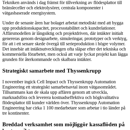
Tekniken används i dag främst för tillverkning av flödesplattor till
bränsleceller och elektrolysörer, centrala komponenter i
vätgasbaserade energisystem.
Under de senaste åren har bolaget arbetat metodiskt med att bygga
upp produktionskapacitet, processstabilitet och kundrelationer.
Affärsmodellen är långsiktig och projektdriven, där intäkter initialt
genereras genom designarbete, simuleringar, prototyper och verktyg,
för att i ett senare skede övergå till serieproduktion i högre volymer.
Det innebär att intäktsutvecklingen ofta släpar efter det tekniska och
kommersiella förarbetet, men också att varje lyckat projekt kan lägga
grunden för återkommande och skalbara intäkter.
Strategiskt samarbete med Thyssenkrupp
I november ingick Cell Impact och Thyssenkrupp Automation
Engineering ett strategiskt samarbetsavtal inom vätgasområdet.
Tillsammans kan de skala upp affären genom att utveckla,
marknadsföra och leverera kostnadseffektiva och högkvalitativa
flödesplattor till kunder världen över. Thyssenkrupp Automation
Engineering har cirka 1 100 medarbetare som arbetar i tio länder på
tre kontinenter.
Breddad verksamhet som möjliggör kassaflöden på