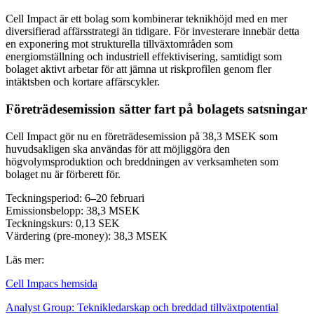
Cell Impact är ett bolag som kombinerar teknikhöjd med en mer
diversifierad affärsstrategi än tidigare. För investerare innebär detta
en exponering mot strukturella tillväxtområden som
energiomställning och industriell effektivisering, samtidigt som
bolaget aktivt arbetar för att jämna ut riskprofilen genom fler
intäktsben och kortare affärscykler.
Företrädesemission sätter fart på bolagets satsningar
Cell Impact gör nu en företrädesemission på 38,3 MSEK som
huvudsakligen ska användas för att möjliggöra den
högvolymsproduktion och breddningen av verksamheten som
bolaget nu är förberett för.
Teckningsperiod: 6
–
20 februari
Emissionsbelopp: 38,3 MSEK
Teckningskurs: 0,13 SEK
Värdering (pre-money): 38,3 MSEK
Läs mer:
Cell Impacs hemsida
Analyst Group: Teknikledarskap och breddad tillväxtpotential