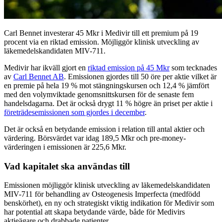
Carl Bennet investerar 45 Mkr i Medivir till ett premium på 19
procent via en riktad emission. Möjliggör klinisk utveckling av
läkemedelskandidaten MIV-711.
Medivir har ikväll gjort en
riktad emission på 45 Mkr
som tecknades
av
Carl Bennet AB
. Emissionen gjordes till 50 öre per aktie vilket är
en premie på hela 19 % mot stängningskursen och 12,4 % jämfört
med den volymviktade genomsnittskursen för de senaste fem
handelsdagarna. Det är också drygt 11 % högre än priset per aktie i
företrädesemissionen som gjordes i december
.
Det är också en betydande emission i relation till antal aktier och
värdering. Börsvärdet var idag 189,5 Mkr och pre-money-
värderingen i emissionen är 225,6 Mkr.
Vad kapitalet ska användas till
Emissionen möjliggör klinisk utveckling av läkemedelskandidaten
MIV-711 för behandling av Osteogenesis Imperfecta (medfödd
benskörhet), en ny och strategiskt viktig indikation för Medivir som
har potential att skapa betydande värde, både för Medivirs
aktieägare och drabbade patienter.