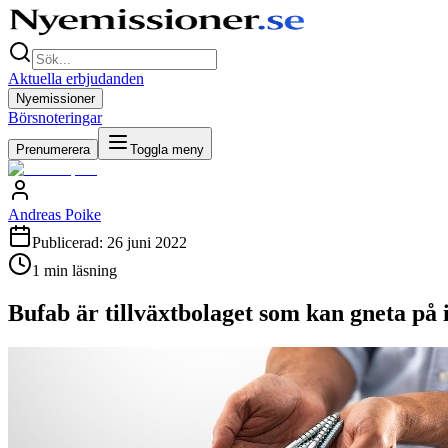
Aktuella erbjudanden
Nyemissioner
Börsnoteringar
Prenumerera
Toggla meny
Andreas Poike
Publicerad:
26 juni 2022
1
min läsning
Bufab är tillväxtbolaget som kan gneta på 