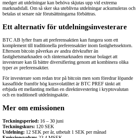
medger att utdelningar kan behöva skjutas upp vid extrema
marknadsfall. Om så sker ska uteblivna utdelningar ackumuleras och
betalas ut senare när förutsättningarna förbättras.
Ett alternativ för utdelningsinvesterare
BTC AB lyfter fram att preferensaktien kan fungera som ett
komplement till traditionella preferensaktier inom fastighetssektorn.
Eftersom bitcoin påverkas av andra drivkrafter än
fastighetsmarknaden och räntemarknaden menar bolaget att
investerare kan få bättre diversifiering genom att kombinera olika
typer av preferensaktier.
För investerare som redan tror på bitcoin men som föredrar löpande
kassaflöde framför hög kursvolatilitet är BTC PREF tänkt att
erbjuda ett mellanting mellan en direktinvestering i kryptovalutan
och en traditionell utdelningsaktie.
Mer om emissionen
Teckningsperiod:
16 – 30 juni
Teckningskurs:
120 SEK
Utdelning:
12 SEK per år, utbetalt 1 SEK per månad
Emissionsvolym:
23,4 MSEK