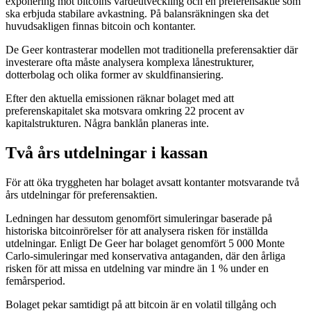
exponering mot bitcoins värdeutveckling och en preferensaktie som
ska erbjuda stabilare avkastning. På balansräkningen ska det
huvudsakligen finnas bitcoin och kontanter.
De Geer kontrasterar modellen mot traditionella preferensaktier där
investerare ofta måste analysera komplexa lånestrukturer,
dotterbolag och olika former av skuldfinansiering.
Efter den aktuella emissionen räknar bolaget med att
preferenskapitalet ska motsvara omkring 22 procent av
kapitalstrukturen. Några banklån planeras inte.
Två års utdelningar i kassan
För att öka tryggheten har bolaget avsatt kontanter motsvarande två
års utdelningar för preferensaktien.
Ledningen har dessutom genomfört simuleringar baserade på
historiska bitcoinrörelser för att analysera risken för inställda
utdelningar. Enligt De Geer har bolaget genomfört 5 000 Monte
Carlo-simuleringar med konservativa antaganden, där den årliga
risken för att missa en utdelning var mindre än 1 % under en
femårsperiod.
Bolaget pekar samtidigt på att bitcoin är en volatil tillgång och