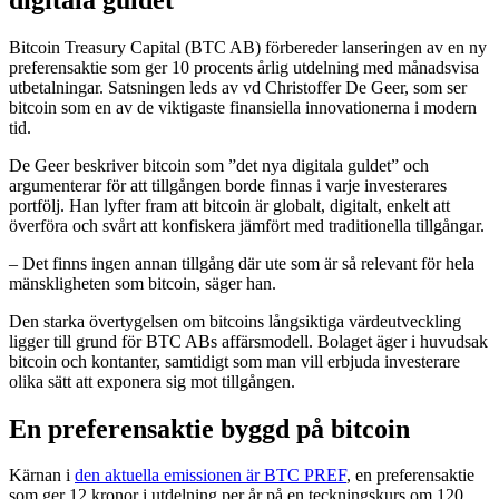
Bitcoin Treasury Capital (BTC AB) förbereder lanseringen av en ny
preferensaktie som ger 10 procents årlig utdelning med månadsvisa
utbetalningar. Satsningen leds av vd Christoffer De Geer, som ser
bitcoin som en av de viktigaste finansiella innovationerna i modern
tid.
De Geer beskriver bitcoin som ”det nya digitala guldet” och
argumenterar för att tillgången borde finnas i varje investerares
portfölj. Han lyfter fram att bitcoin är globalt, digitalt, enkelt att
överföra och svårt att konfiskera jämfört med traditionella tillgångar.
– Det finns ingen annan tillgång där ute som är så relevant för hela
mänskligheten som bitcoin, säger han.
Den starka övertygelsen om bitcoins långsiktiga värdeutveckling
ligger till grund för BTC ABs affärsmodell. Bolaget äger i huvudsak
bitcoin och kontanter, samtidigt som man vill erbjuda investerare
olika sätt att exponera sig mot tillgången.
En preferensaktie byggd på bitcoin
Kärnan i
den aktuella emissionen är BTC PREF
, en preferensaktie
som ger 12 kronor i utdelning per år på en teckningskurs om 120