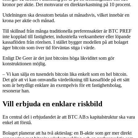
kronor per aktie. Det motsvarar en direktavkastning på 10 procent.
Utdelningen ska dessutom betalas ut månadsvis, vilket innebär en
krona per aktie och månad.
Till skillnad från många traditionella preferensaktier är BTC PREF
inte kopplad till fastigheter, industriella verksamheter eller löpande
kassaflöden från rörelsen. I stället bygger modellen på att bolaget
äger bitcoin som över tid förväntas stiga i värde.
Enligt De Geer är det just bitcoins höga likviditet som gör
konstruktionen möjlig.
– Vi kan sälja en tusendels bitcoin lika enkelt som en hel bitcoin.
Det gör att vi kan omvandla värdeökning till kassaflöde på ett sätt
som är betydligt enklare än exempelvis för ett fastighetsbolag,
resonerar han.
Vill erbjuda en enklare riskbild
En central del i erbjudandet är att BTC AB:s kapitalstruktur ska vara
enkel att förstå.
Bolaget planerar att ha två aktieslag: en B-aktie som ger mer direkt