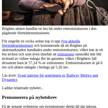
Brighter-aktien handlas en bra bit under emissionskursen i den
pågående företrädesemissionen.
För ungefär en vecka sedan tog vi upp
fyra aktuella
företrädesemissioner
och konstaterade då att Brighter på
aktiemarknaden handlades under emissionskursen, vilket inte är ett
bra tecken och som även innebär att
emissionen
sannolikt inte blir
tecknad av vidare många fler än garanter, vilket i Brighters fall
dessutom bara är 57,24 % av emissionen. Emissionskursen är på 6
öre och aktien stängde i fredags på 5,26 öre.
Läs även:
Svagt intresse för noteringen av Railway Metrics and
Dynamics
Laddar relaterade nyheter...
Prenumerera på nyhetsbrev
Få de senaste nyheterna om nyemissioner direkt till din inkorg.