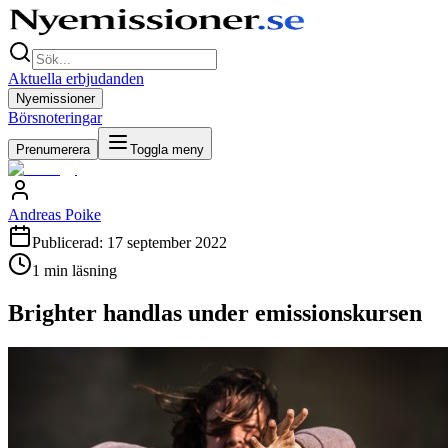
Aktuella erbjudanden
Nyemissioner
Börsnoteringar
Prenumerera
Toggla meny
Andreas Poike
Publicerad:
17 september 2022
1
min läsning
Brighter handlas under emissionskursen