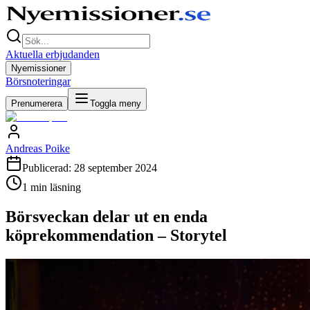
Aktuella erbjudanden
Nyemissioner
Börsnoteringar
Prenumerera
Toggla meny
Andreas Poike
Publicerad:
28 september 2024
1
min läsning
Börsveckan delar ut en enda
köprekommendation – Storytel