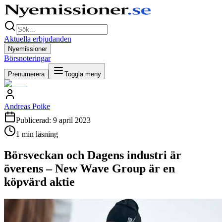
Aktuella erbjudanden
Nyemissioner
Börsnoteringar
Prenumerera
Toggla meny
Andreas Poike
Publicerad:
9 april 2023
1
min läsning
Börsveckan och Dagens industri är
överens – New Wave Group är en
köpvärd aktie