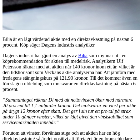
Bilia är en lågt värderad aktie med en direktavkastning på nästan 6
procent. Köp säger Dagens industris analytiker.
Dagens industri har gjort en analys av
Bilia
som mynnar ut i en
köprekommendation för aktien till medelrisk. Analytikern Ulf
Petersson räknar med att aktien når 140 kronor inom ett år, vilket är
den tidshorisont som Veckans aktie-analyserna har. Att jämföra med
fredagens stängningskurs på 121,90 kronor. Till det kommer även en
föreslagen utdelning som motsvarar en direktavkastning på nästan 6
procent.
”Sammantaget räknar Di med att nettovinsten ökar med närmare
20 procent till 1,1 miljarder kronor. Det motsvarar en vinst per aktie
på drygt 12 kronor efter skatt. Det ger i sin tur ett p/e-tal på strax
under 10 gånger vinsten, vilket är lågt givet den vinststabilitet som
servicemarknaden innebär.”
Förutom att vinsten förväntas stiga och att aktien har en hög
direktavkastning så är det positivt att företaget är en branschledare.