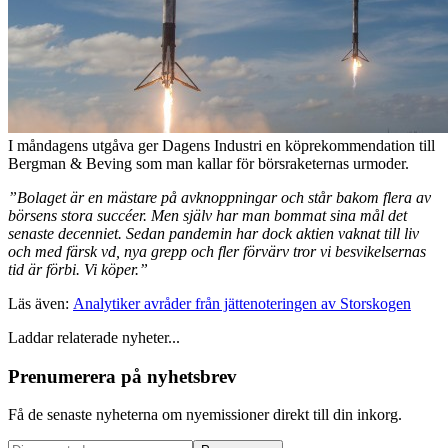
I måndagens utgåva ger Dagens Industri en köprekommendation till
Bergman & Beving som man kallar för börsraketernas urmoder.
”Bolaget är en mästare på avknoppningar och står bakom flera av
börsens stora succéer. Men själv har man bommat sina mål det
senaste decenniet. Sedan pandemin har dock aktien vaknat till liv
och med färsk vd, nya grepp och fler förvärv tror vi besvikelsernas
tid är förbi. Vi köper.”
Läs även:
Analytiker avråder från jättenoteringen av Storskogen
Laddar relaterade nyheter...
Prenumerera på nyhetsbrev
Få de senaste nyheterna om nyemissioner direkt till din inkorg.