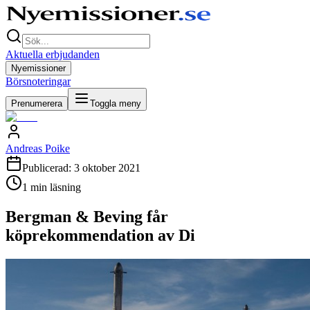
Aktuella erbjudanden
Nyemissioner
Börsnoteringar
Prenumerera
Toggla meny
Andreas Poike
Publicerad:
3 oktober 2021
1
min läsning
Bergman & Beving får
köprekommendation av Di