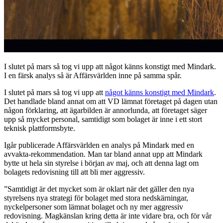
I slutet på mars så tog vi upp att något känns konstigt med Mindark.
I en färsk analys så är Affärsvärlden inne på samma spår.
I slutet på mars så tog vi upp att
något känns konstigt med Mindark
.
Det handlade bland annat om att VD lämnat företaget på dagen utan
någon förklaring, att ägarbilden är annorlunda, att företaget säger
upp så mycket personal, samtidigt som bolaget är inne i ett stort
teknisk plattformsbyte.
Igår publicerade Affärsvärlden en analys på Mindark med en
avvakta-rekommendation. Man tar bland annat upp att Mindark
bytte ut hela sin styrelse i början av maj, och att denna lagt om
bolagets redovisning till att bli mer aggressiv.
”Samtidigt är det mycket som är oklart när det gäller den nya
styrelsens nya strategi för bolaget med stora nedskärningar,
nyckelpersoner som lämnat bolaget och ny mer aggressiv
redovisning. Magkänslan kring detta är inte vidare bra, och för vår