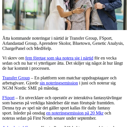
Åtta kommande noteringar i närtid är Transfer Group, FSport,
Arlandastad Group, Aprendere Skolor, Bluetown, Genetic Analysis,
ChargePanel och MedHelp.
Vi skrev om
fem företag som ska notera sig i närtid
för en vecka
sedan och nu har vi ytterligare åtta. Det skiljer sig något åt hur långt
de har kommit i processen.
Transfer Group
– En plattform som matchar uppdragstagare och
arbetsgivare. Gjorde
sin noteringsemission
i juni och noterar sig
NGM Nordic SME på måndag.
FSport
– En utvecklare och operatör av interaktiva fantasytävlingar
som baseras på verkliga händelser där man förutspår framtiden.
Denna typ av spel när det gäller sport kallas för daily fantasy
sport. Inleder på onsdag
en noteringsemission på 20 Mkr
och
noteras sedan på First North senare under september.