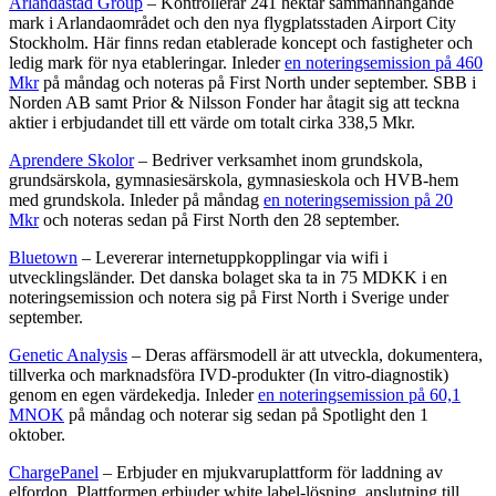
Arlandastad Group
– Kontrollerar 241 hektar sammanhängande
mark i Arlandaområdet och den nya flygplatsstaden Airport City
Stockholm. Här finns redan etablerade koncept och fastigheter och
ledig mark för nya etableringar. Inleder
en noteringsemission på 460
Mkr
på måndag och noteras på First North under september. SBB i
Norden AB samt Prior & Nilsson Fonder har åtagit sig att teckna
aktier i erbjudandet till ett värde om totalt cirka 338,5 Mkr.
Aprendere Skolor
– Bedriver verksamhet inom grundskola,
grundsärskola, gymnasiesärskola, gymnasieskola och HVB-hem
med grundskola. Inleder på måndag
en noteringsemission på 20
Mkr
och noteras sedan på First North den 28 september.
Bluetown
– Levererar internetuppkopplingar via wifi i
utvecklingsländer. Det danska bolaget ska ta in 75 MDKK i en
noteringsemission och notera sig på First North i Sverige under
september.
Genetic Analysis
– Deras affärsmodell är att utveckla, dokumentera,
tillverka och marknadsföra IVD-produkter (In vitro-diagnostik)
genom en egen värdekedja. Inleder
en noteringsemission på 60,1
MNOK
på måndag och noterar sig sedan på Spotlight den 1
oktober.
ChargePanel
– Erbjuder en mjukvaruplattform för laddning av
elfordon. Plattformen erbjuder white label-lösning, anslutning till