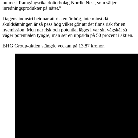
nu mest framgångsrika dotterbolag Nordic Nest, som säljer
inredningsprodukter på nätet.”
Dagens industri betonar att risken är hög, inte minst då
skuldsättningen är så pass hög vilket gör att det finns risk för en
nyemission. Men när risk och potential läggs i var sin vågskål så
väger potentialen tyngre, man ser en uppsida på 50 procent i aktien.
BHG Group-aktien stängde veckan på 13,87 kronor.