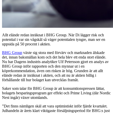
Allt elände redan inräknat i BHG Group. När Di lägger risk och
potential i var sin vågskål så väger potentialen tyngre, man ser en
uppsida på 50 procent i aktien.
BHG Group
växte sig stora med förvärv och marknaden älskade
det, innan baksmällan kom och det hela blev ett enda stort elände.
Nu har Dagens industris analytiker Ulf Petersson gjort en analys av
BHG Group inför rapporten och den mynnar ut i en
köprekommendation, även om risken är hög. Grunden är att allt
elände redan är inräknat i aktien, och att nu är aktien billig i
förhållande till hur bolaget kan utvecklas framåt.
Saker som talar för BHG Group är att konsumtionspressen lättar,
bolagets besparingsprogram ger effekt och Prime Living (där Nordic
Nest ingår) växer utomlands.
”Det finns nämligen skäl att vara optimistiskt inför fjärde kvartalet.
Julhandeln är årets klart viktigaste försäljningsperiod för BHG:s just