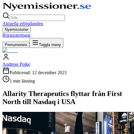
Aktuella erbjudanden
Nyemissioner
Börsnoteringar
Prenumerera
Toggla meny
Andreas Poike
Publicerad:
12 december 2021
1
min läsning
Allarity Therapeutics flyttar från First
North till Nasdaq i USA