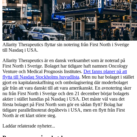
Allarity Therapeutics flyttar sin notering från First North i Sverige
till Nasdaq i USA.
Allarity Therapeutics är en dansk verksamhet som är noterad på
First North i Sverige. Bolaget har tidigare haft namnen Oncology
Venture och Medical Prognosis Institutes.
Det fanns planer på att
flytta till Nasdaq Stockholms huvudlista
. Men nu har bolaget i stället
gjort en kapitalanskaffning och ombolagisering där moderbolaget
går från att vara danskt till att vara amerikanskt. En avnotering sker
nu från First North i Sverige och den 21 december börjar bolagets
aktier i stället handlas på Nasdaq i USA. Det måste väl vara det
första bolaget på First North som gör en sådan flytt? Bolag har
tidigare parallellnoterat depåbevis i USA, men en flytt från First
North är ett klart större steg.
Laddar relaterade nyheter...