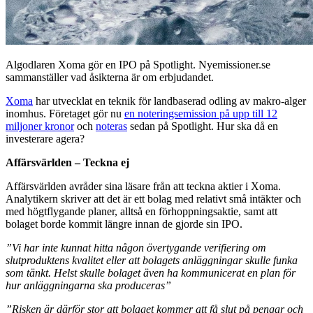
Algodlaren Xoma gör en IPO på Spotlight. Nyemissioner.se
sammanställer vad åsikterna är om erbjudandet.
Xoma
har utvecklat en teknik för landbaserad odling av makro-alger
inomhus. Företaget gör nu
en noteringsemission på upp till 12
miljoner kronor
och
noteras
sedan på Spotlight. Hur ska då en
investerare agera?
Affärsvärlden – Teckna ej
Affärsvärlden avråder sina läsare från att teckna aktier i Xoma.
Analytikern skriver att det är ett bolag med relativt små intäkter och
med högtflygande planer, alltså en förhoppningsaktie, samt att
bolaget borde kommit längre innan de gjorde sin IPO.
”Vi har inte kunnat hitta någon övertygande verifiering om
slutproduktens kvalitet eller att bolagets anläggningar skulle funka
som tänkt. Helst skulle bolaget även ha kommunicerat en plan för
hur anläggningarna ska produceras”
”Risken är därför stor att bolaget kommer att få slut på pengar och