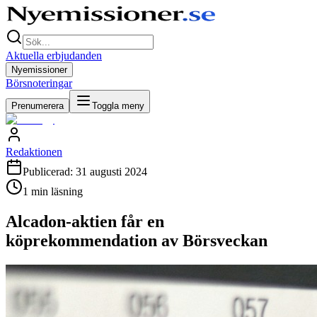
Aktuella erbjudanden
Nyemissioner
Börsnoteringar
Prenumerera
Toggla meny
Redaktionen
Publicerad:
31 augusti 2024
1
min läsning
Alcadon-aktien får en
köprekommendation av Börsveckan