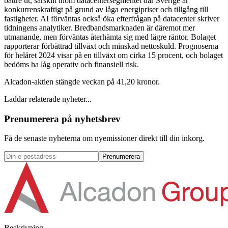
bättre ut, särskilt inom datacentersegmentet där Sverige är
konkurrenskraftigt på grund av låga energipriser och tillgång till
fastigheter. AI förväntas också öka efterfrågan på datacenter skriver
tidningens analytiker. Bredbandsmarknaden är däremot mer
utmanande, men förväntas återhämta sig med lägre räntor. Bolaget
rapporterar förbättrad tillväxt och minskad nettoskuld. Prognoserna
för helåret 2024 visar på en tillväxt om cirka 15 procent, och bolaget
bedöms ha låg operativ och finansiell risk.
Alcadon-aktien stängde veckan på 41,20 kronor.
Laddar relaterade nyheter...
Prenumerera på nyhetsbrev
Få de senaste nyheterna om nyemissioner direkt till din inkorg.
Prenumerera
Beskrivning