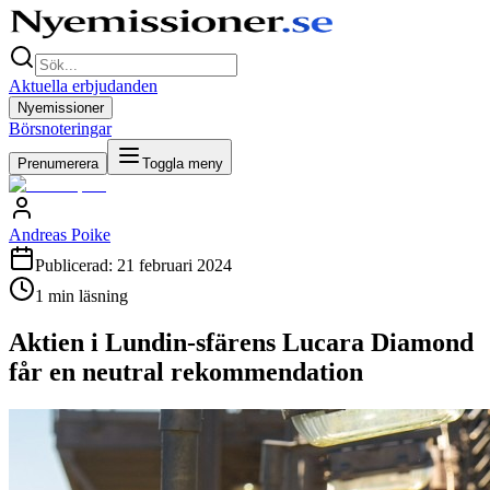
Aktuella erbjudanden
Nyemissioner
Börsnoteringar
Prenumerera
Toggla meny
Andreas Poike
Publicerad:
21 februari 2024
1
min läsning
Aktien i Lundin-sfärens Lucara Diamond
får en neutral rekommendation