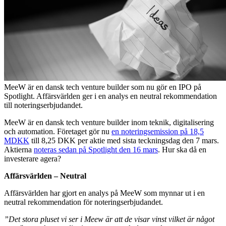
MeeW är en dansk tech venture builder som nu gör en IPO på
Spotlight. Affärsvärlden ger i en analys en neutral rekommendation
till noteringserbjudandet.
MeeW är en dansk tech venture builder inom teknik, digitalisering
och automation. Företaget gör nu
en noteringsemission på 18,5
MDKK
till 8,25 DKK per aktie med sista teckningsdag den 7 mars.
Aktierna
noteras sedan på Spotlight den 16 mars
. Hur ska då en
investerare agera?
Affärsvärlden – Neutral
Affärsvärlden har gjort en analys på MeeW som mynnar ut i en
neutral rekommendation för noteringserbjudandet.
”Det stora pluset vi ser i Meew är att de visar vinst vilket är något