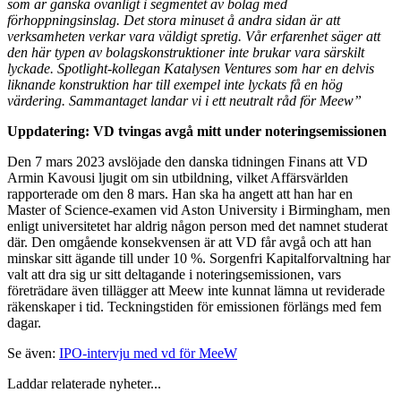
som är ganska ovanligt i segmentet av bolag med
förhoppningsinslag. Det stora minuset å andra sidan är att
verksamheten verkar vara väldigt spretig. Vår erfarenhet säger att
den här typen av bolagskonstruktioner inte brukar vara särskilt
lyckade. Spotlight-kollegan Katalysen Ventures som har en delvis
liknande konstruktion har till exempel inte lyckats få en hög
värdering. Sammantaget landar vi i ett neutralt råd för Meew”
Uppdatering: VD tvingas avgå mitt under noteringsemissionen
Den 7 mars 2023 avslöjade den danska tidningen Finans att VD
Armin Kavousi ljugit om sin utbildning, vilket Affärsvärlden
rapporterade om den 8 mars. Han ska ha angett att han har en
Master of Science-examen vid Aston University i Birmingham, men
enligt universitetet har aldrig någon person med det namnet studerat
där. Den omgående konsekvensen är att VD får avgå och att han
minskar sitt ägande till under 10 %. Sorgenfri Kapitalforvaltning har
valt att dra sig ur sitt deltagande i noteringsemissionen, vars
företrädare även tillägger att Meew inte kunnat lämna ut reviderade
räkenskaper i tid. Teckningstiden för emissionen förlängs med fem
dagar.
Se även:
IPO-intervju med vd för MeeW
Laddar relaterade nyheter...