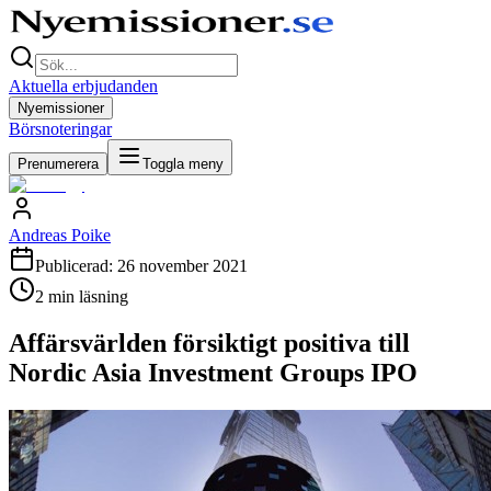
Aktuella erbjudanden
Nyemissioner
Börsnoteringar
Prenumerera
Toggla meny
Andreas Poike
Publicerad:
26 november 2021
2
min läsning
Affärsvärlden försiktigt positiva till
Nordic Asia Investment Groups IPO