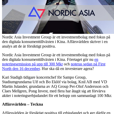
Nordic Asia Investment Group är ett investmentbolag med fokus på
den digitala konsumenttillväxten i Kina. Affärsvärlden skriver i en
analys att de är försiktigt positiva.
Nordic Asia Investment Group är ett investmentbolag med fokus på
den digitala konsumenttillväxten i Kina. Företaget gör nu
en
noteringsemission på upp till 300 Mkr
och
noteras sedan på First
North den 16 december
. Hur ska då en investerare agera?
Kari Stadigh tidigare koncernchef för Sampo Group,
Stadiumgrundarna Ulf och Bo Eklöf via bolag, Knil AB med VD
Martin Julander, grundarna av AQ Group Per-Olof Andersson och
Claes Mellgren, Pong Invest, med flera har åtagit sig att förvärva
aktier i noteringserbjudandet för ett belopp om sammanlagt 100 Mkr.
Affärsvärlden – Teckna
Affärsvärlden är försiktigt positiva till erbjudandet och ger därför en