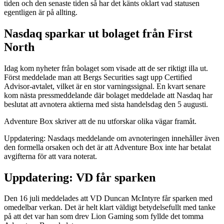
tiden och den senaste tiden så har det känts oklart vad statusen
egentligen är på allting.
Nasdaq sparkar ut bolaget från First
North
Idag kom nyheter från bolaget som visade att de ser riktigt illa ut.
Först meddelade man att Bergs Securities sagt upp Certified
Advisor-avtalet, vilket är en stor varningssignal. En kvart senare
kom nästa pressmeddelande där bolaget meddelade att Nasdaq har
beslutat att avnotera aktierna med sista handelsdag den 5 augusti.
Adventure Box skriver att de nu utforskar olika vägar framåt.
Uppdatering: Nasdaqs meddelande om avnoteringen innehåller även
den formella orsaken och det är att Adventure Box inte har betalat
avgifterna för att vara noterat.
Uppdatering: VD får sparken
Den 16 juli meddelades att VD Duncan McIntyre får sparken med
omedelbar verkan. Det är helt klart väldigt betydelsefullt med tanke
på att det var han som drev Lion Gaming som fyllde det tomma