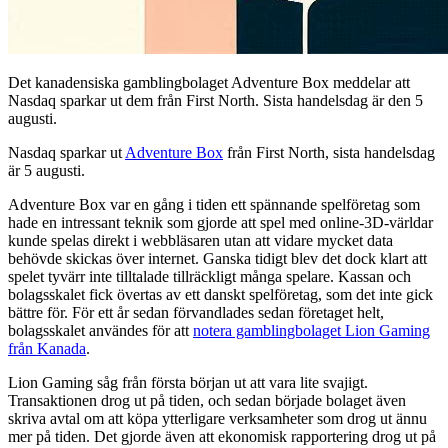
Det kanadensiska gamblingbolaget Adventure Box meddelar att
Nasdaq sparkar ut dem från First North. Sista handelsdag är den 5
augusti.
Nasdaq sparkar ut
Adventure Box
från First North, sista handelsdag
är 5 augusti.
Adventure Box var en gång i tiden ett spännande spelföretag som
hade en intressant teknik som gjorde att spel med online-3D-världar
kunde spelas direkt i webbläsaren utan att vidare mycket data
behövde skickas över internet. Ganska tidigt blev det dock klart att
spelet tyvärr inte tilltalade tillräckligt många spelare. Kassan och
bolagsskalet fick övertas av ett danskt spelföretag, som det inte gick
bättre för. För ett år sedan förvandlades sedan företaget helt,
bolagsskalet användes för att
notera gamblingbolaget Lion Gaming
från Kanada
.
Lion Gaming såg från första början ut att vara lite svajigt.
Transaktionen drog ut på tiden, och sedan började bolaget även
skriva avtal om att köpa ytterligare verksamheter som drog ut ännu
mer på tiden. Det gjorde även att ekonomisk rapportering drog ut på