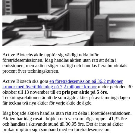
Active Biotechs aktie uppför sig väldigt udda inför
företrädesemissionen. Idag handlas aktien utan rätt att delta i
emissionen, men aktien stiger kraftigt och handlas flera hundratals
procent över teckningskursen.
Active Biotech ska göra
en företrädesemission på 36,2 miljoner
kronor med övertilldelning på 7,2 miljoner kronor
under perioden 30
oktober till 13 november till ett
pris per aktie på 5 öre
.
Teckningsrelationen är att de som ägde aktier på avstämningsdagen
får teckna två nya aktier för varje aktie de ägde.
Idag började aktien handlas utan rätt att delta i företrädesemissionen.
Aktien har idag rusat i höjden och var som högst uppe i 41,35 öre
och handlas i skrivande stund till 30,95 öre. Det är inte så aktier
brukar uppföra sig i samband med en företrädesemission.