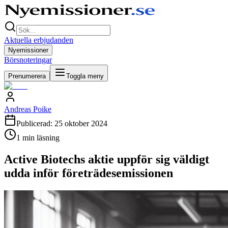
Aktuella erbjudanden
Nyemissioner
Börsnoteringar
Prenumerera
Toggla meny
Andreas Poike
Publicerad:
25 oktober 2024
1
min läsning
Active Biotechs aktie uppför sig väldigt
udda inför företrädesemissionen