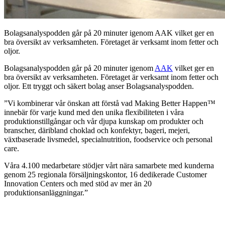
Bolagsanalyspodden går på 20 minuter igenom AAK vilket ger en
bra översikt av verksamheten. Företaget är verksamt inom fetter och
oljor.
Bolagsanalyspodden går på 20 minuter igenom
AAK
vilket ger en
bra översikt av verksamheten. Företaget är verksamt inom fetter och
oljor. Ett tryggt och säkert bolag anser Bolagsanalyspodden.
”Vi kombinerar vår önskan att förstå vad Making Better Happen™
innebär för varje kund med den unika flexibiliteten i våra
produktionstillgångar och vår djupa kunskap om produkter och
branscher, däribland choklad och konfektyr, bageri, mejeri,
växtbaserade livsmedel, specialnutrition, foodservice och personal
care.
Våra 4.100 medarbetare stödjer vårt nära samarbete med kunderna
genom 25 regionala försäljningskontor, 16 dedikerade Customer
Innovation Centers och med stöd av mer än 20
produktionsanläggningar.”