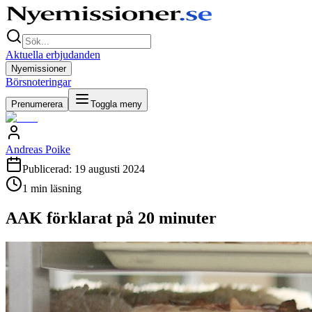
Aktuella erbjudanden
Nyemissioner
Börsnoteringar
Prenumerera
Toggla meny
Andreas Poike
Publicerad:
19 augusti 2024
1
min läsning
AAK förklarat på 20 minuter