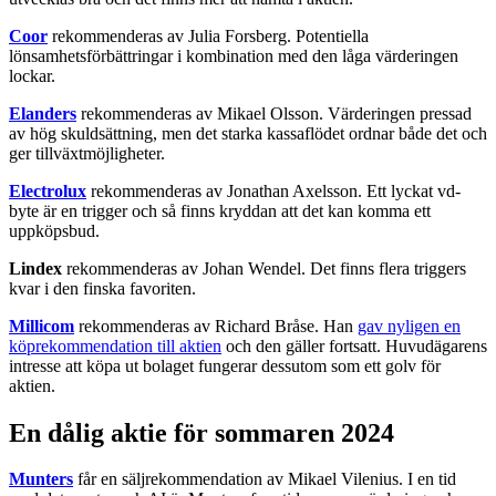
Coor
rekommenderas av Julia Forsberg. Potentiella
lönsamhetsförbättringar i kombination med den låga värderingen
lockar.
Elanders
rekommenderas av Mikael Olsson. Värderingen pressad
av hög skuldsättning, men det starka kassaflödet ordnar både det och
ger tillväxtmöjligheter.
Electrolux
rekommenderas av Jonathan Axelsson. Ett lyckat vd-
byte är en trigger och så finns kryddan att det kan komma ett
uppköpsbud.
Lindex
rekommenderas av Johan Wendel. Det finns flera triggers
kvar i den finska favoriten.
Millicom
rekommenderas av Richard Bråse. Han
gav nyligen en
köprekommendation till aktien
och den gäller fortsatt. Huvudägarens
intresse att köpa ut bolaget fungerar dessutom som ett golv för
aktien.
En dålig aktie för sommaren 2024
Munters
får en säljrekommendation av Mikael Vilenius. I en tid