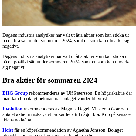
Dagens industris analytiker har valt ut åtta aktier som kan sticka ut
på ett bra sätt under sommaren 2024, samt en som kan utmärka sig
negativt.
Dagens industris analytiker har valt ut åtta aktier som kan sticka ut
på ett positivt sätt under sommaren 2024, samt en som kan utmärka
sig negativt.
Bra aktier för sommaren 2024
BHG Group
rekommenderas av Ulf Petersson. En högriskaktie där
man kan bli rikligt belönad när bolaget vänder till vinst.
Evolution
rekommenderas av Magnus Dagel. Vinsterna ökar och
antalet aktier minskar, det brukar leda till något bra. Köp på senaste
tidens nedgång.
Hoist
får en köprekommendation av Agnetha Jönsson. Bolaget
utvecklas bra och det finns mer att hämta i aktien.