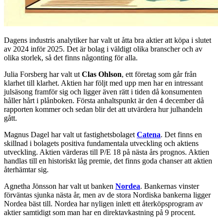
Dagens industris analytiker har valt ut åtta bra aktier att köpa i slutet
av 2024 inför 2025. Det är bolag i väldigt olika branscher och av
olika storlek, så det finns någonting för alla.
Julia Forsberg har valt ut
Clas Ohlson
, ett företag som går från
klarhet till klarhet. Aktien har följt med upp men har en intressant
julsäsong framför sig och ligger även rätt i tiden då konsumenten
håller hårt i plånboken. Första anhaltspunkt är den 4 december då
rapporten kommer och sedan blir det att utvärdera hur julhandeln
gått.
Magnus Dagel har valt ut fastighetsbolaget
Catena
. Det finns en
skillnad i bolagets positiva fundamentala utveckling och aktiens
utveckling. Aktien värderas till P/E 18 på nästa års prognos. Aktien
handlas till en historiskt låg premie, det finns goda chanser att aktien
återhämtar sig.
Agnetha Jönsson har valt ut banken
Nordea
. Bankernas vinster
förväntas sjunka nästa år, men av de stora Nordiska bankerna ligger
Nordea bäst till. Nordea har nyligen inlett ett återköpsprogram av
aktier samtidigt som man har en direktavkastning på 9 procent.