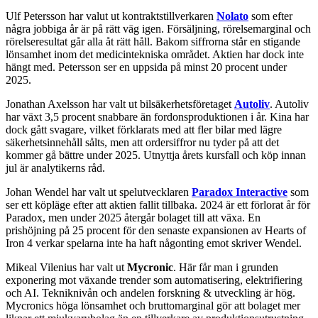
Ulf Petersson har valut ut kontraktstillverkaren
Nolato
som efter
några jobbiga år är på rätt väg igen. Försäljning, rörelsemarginal och
rörelseresultat går alla åt rätt håll. Bakom siffrorna står en stigande
lönsamhet inom det medicintekniska området. Aktien har dock inte
hängt med. Petersson ser en uppsida på minst 20 procent under
2025.
Jonathan Axelsson har valt ut bilsäkerhetsföretaget
Autoliv
. Autoliv
har växt 3,5 procent snabbare än fordonsproduktionen i år. Kina har
dock gått svagare, vilket förklarats med att fler bilar med lägre
säkerhetsinnehåll sålts, men att ordersiffror nu tyder på att det
kommer gå bättre under 2025. Utnyttja årets kursfall och köp innan
jul är analytikerns råd.
Johan Wendel har valt ut spelutvecklaren
Paradox Interactive
som
ser ett köpläge efter att aktien fallit tillbaka. 2024 är ett förlorat år för
Paradox, men under 2025 återgår bolaget till att växa. En
prishöjning på 25 procent för den senaste expansionen av Hearts of
Iron 4 verkar spelarna inte ha haft någonting emot skriver Wendel.
Mikeal Vilenius har valt ut
Mycronic
. Här får man i grunden
exponering mot växande trender som automatisering, elektrifiering
och AI. Tekniknivån och andelen forskning & utveckling är hög.
Mycronics höga lönsamhet och bruttomarginal gör att bolaget mer