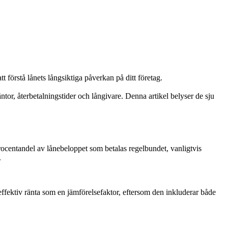
t förstå lånets långsiktiga påverkan på ditt företag.
äntor, återbetalningstider och långivare. Denna artikel belyser de sju
procentandel av lånebeloppet som betalas regelbundet, vanligtvis
.
 effektiv ränta som en jämförelsefaktor, eftersom den inkluderar både