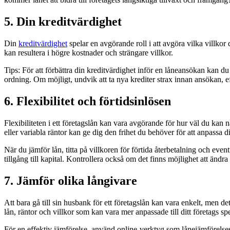
5. Din kreditvärdighet
Din
kreditvärdighet
spelar en avgörande roll i att avgöra vilka villkor
kan resultera i högre kostnader och strängare villkor.
Tips:
För att förbättra din kreditvärdighet inför en låneansökan kan du b
ordning. Om möjligt, undvik att ta nya krediter strax innan ansökan, 
6. Flexibilitet och förtidsinlösen
Flexibiliteten i ett företagslån kan vara avgörande för hur väl du kan
eller variabla räntor kan ge dig den frihet du behöver för att anpassa d
När du jämför lån, titta på villkoren för förtida återbetalning och even
tillgång till kapital. Kontrollera också om det finns möjlighet att ändr
7. Jämför olika långivare
Att bara gå till sin husbank för ett företagslån kan vara enkelt, men de
lån, räntor och villkor som kan vara mer anpassade till ditt företags sp
För en effektiv jämförelse, använd online-verktyg som lånejämförelsesi