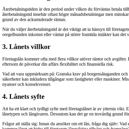
Återbetalningstiden är den period under vilken du förväntas betala till
återbetalningstid innebär oftast högre månadsbetalningar men minskar 
grund av den ackumulerade räntan.
När du väljer återbetalningstid är det viktigt att ta hänsyn till företa
oregelbunden inkomst eller väntar på större framtida intäkter kan det v
3. Lånets villkor
Företagslån kommer ofta med flera villkor utöver räntor och avgifter
eftersom de påverkar din affärs flexibilitet och finansiella risk.
Vad att vara uppmärksam på: Granska krav på borgensåtaganden och säk
säkerheter kan inkludera tillgångar som fastigheter eller maskiner. Mis
nyanser och konsekvenser.
4. Lånets syfte
Att ha ett klart och tydligt syfte med företagslånet är av yttersta vikt.
lånetypen och långivaren. Dessutom kan det ge en trovärdig grund f
Frågor att ställa sig:
Innan du ansöker om ett lån, fråga dig själv: Vad 
kommer lånet att bidra till företagets långsiktiga tillväxt och framgång