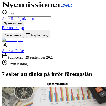
Aktuella erbjudanden
Nyemissioner
Börsnoteringar
Prenumerera
Toggla meny
Andreas Poike
Publicerad:
29 september 2023
5
min läsning
7 saker att tänka på inför företagslån