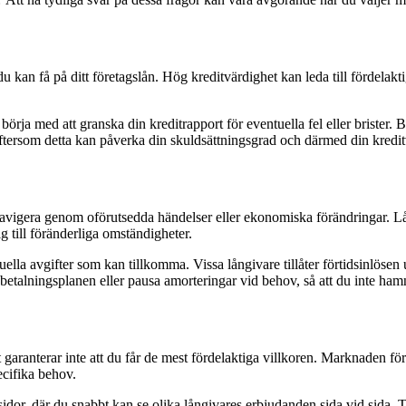
 du kan få på ditt företagslån. Hög kreditvärdighet kan leda till fördelak
örja med att granska din kreditrapport för eventuella fel eller brister. B
eftersom detta kan påverka din skuldsättningsgrad och därmed din kredit
 navigera genom oförutsedda händelser eller ekonomiska förändringar. Lån
ig till föränderliga omständigheter.
tuella avgifter som kan tillkomma. Vissa långivare tillåter förtidsinlösen 
a betalningsplanen eller pausa amorteringar vid behov, så att du inte hamn
t garanterar inte att du får de mest fördelaktiga villkoren. Marknaden fö
ecifika behov.
dor, där du snabbt kan se olika långivares erbjudanden sida vid sida. T