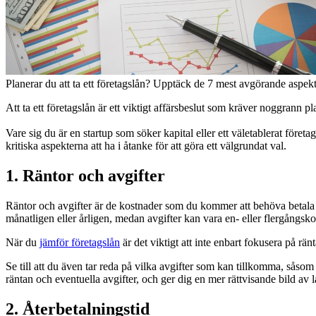
Planerar du att ta ett företagslån? Upptäck de 7 mest avgörande aspek
Att ta ett företagslån är ett viktigt affärsbeslut som kräver noggrann p
Vare sig du är en startup som söker kapital eller ett väletablerat föret
kritiska aspekterna att ha i åtanke för att göra ett välgrundat val.
1. Räntor och avgifter
Räntor och avgifter är de kostnader som du kommer att behöva betala ti
månatligen eller årligen, medan avgifter kan vara en- eller flergångsko
När du
jämför företagslån
är det viktigt att inte enbart fokusera på rän
Se till att du även tar reda på vilka avgifter som kan tillkomma, såso
räntan och eventuella avgifter, och ger dig en mer rättvisande bild av l
2. Återbetalningstid