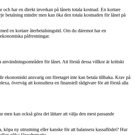
r och har en direkt inverkan på lånets totala kostnad. En kortare
rje betalning mindre men kan öka den totala kostnaden för lånet på
igt med en kortare återbetalningstid. Om du däremot har en
a ekonomiska påfrestningar.
a användningsområden för lånet. Att förstå dessa villkor är kritiskt
r ekonomiskt ansvarig om företaget inte kan betala tillbaka. Krav på
xa, överväg att konsultera en finansiell rådgivare för att förstå alla
ingar men kan också göra det lättare att välja den mest passande
, köpa ny utrustning eller kanske för att balansera kassaflödet? Hur
llan olika lånealternativ.