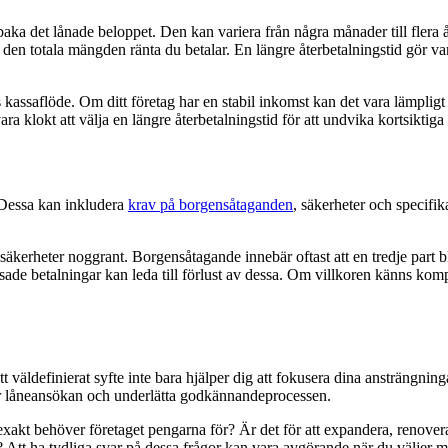
baka det lånade beloppet. Den kan variera från några månader till flera å
den totala mängden ränta du betalar. En längre återbetalningstid gör va
gets kassaflöde. Om ditt företag har en stabil inkomst kan det vara lämpl
ara klokt att välja en längre återbetalningstid för att undvika kortsiktig
. Dessa kan inkludera
krav på borgensåtaganden
, säkerheter och specifik
erheter noggrant. Borgensåtagande innebär oftast att en tredje part bli
sade betalningar kan leda till förlust av dessa. Om villkoren känns komple
 Ett väldefinierat syfte inte bara hjälper dig att fokusera dina ansträngn
ör låneansökan och underlätta godkännandeprocessen.
exakt behöver företaget pengarna för? Är det för att expandera, renovera
? Att ha tydliga svar på dessa frågor kan vara avgörande när du väljer me