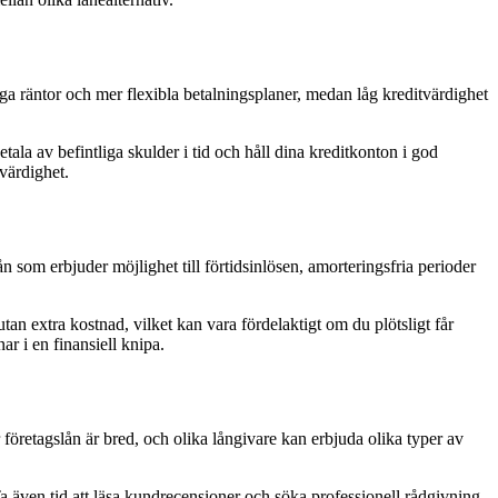
tiga räntor och mer flexibla betalningsplaner, medan låg kreditvärdighet
etala av befintliga skulder i tid och håll dina kreditkonton i god
värdighet.
 som erbjuder möjlighet till förtidsinlösen, amorteringsfria perioder
utan extra kostnad, vilket kan vara fördelaktigt om du plötsligt får
ar i en finansiell knipa.
r företagslån är bred, och olika långivare kan erbjuda olika typer av
a även tid att läsa kundrecensioner och söka professionell rådgivning.