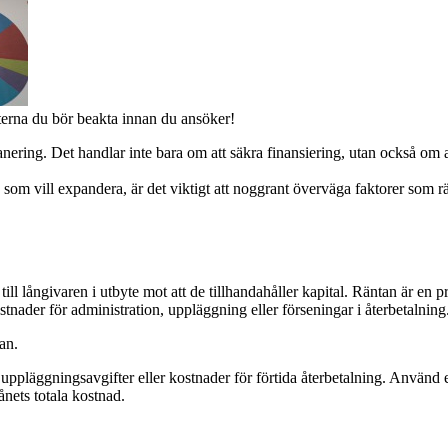
terna du bör beakta innan du ansöker!
lanering. Det handlar inte bara om att säkra finansiering, utan också om at
ag som vill expandera, är det viktigt att noggrant överväga faktorer som r
ll långivaren i utbyte mot att de tillhandahåller kapital. Räntan är en 
stnader för administration, uppläggning eller förseningar i återbetalning
tan.
m uppläggningsavgifter eller kostnader för förtida återbetalning. Använd
ånets totala kostnad.