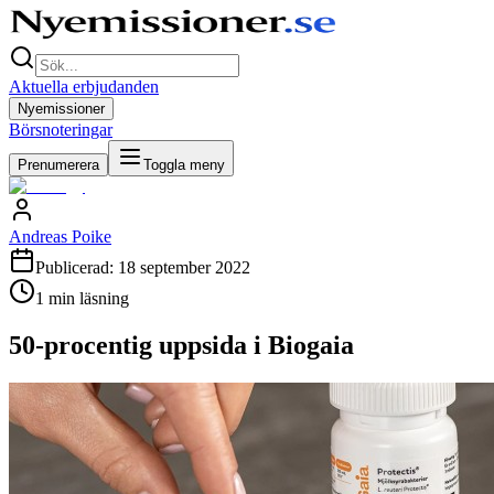
Aktuella erbjudanden
Nyemissioner
Börsnoteringar
Prenumerera
Toggla meny
Andreas Poike
Publicerad:
18 september 2022
1
min läsning
50-procentig uppsida i Biogaia