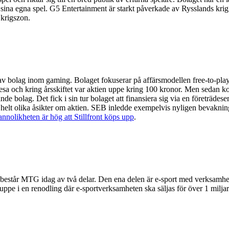
e ut sina egna spel. G5 Entertainment är starkt påverkade av Rysslands kri
 krigszon.
ölj av bolag inom gaming. Bolaget fokuserar på affärsmodellen free-to-
k resa och kring årsskiftet var aktien uppe kring 100 kronor. Men sedan 
vande bolag. Det fick i sin tur bolaget att finansiera sig via en företräd
har helt olika åsikter om aktien. SEB inledde exempelvis nyligen bevak
annolikheten är hög att Stillfront köps upp
.
å består MTG idag av två delar. Den ena delen är e-sport med verksamh
e i en renodling där e-sportverksamheten ska säljas för över 1 miljard