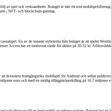
tfölj av spel och verksamheter. Bolaget är inte ett rent mobilspelsföret
earn-, NFT- och blockchain-gaming.
asualspel. En av de senaste nyheterna från bolaget är att spelet Wordz
Penser Access har ett motiverat värde för aktien på 30-32 kr. Affärsvär
 att licensiera framgångsrika mobilspel för Android och sedan publicer
3 miljoner euro och med en möjlig tilläggsköpeskilling på 10,7 miljoner e
el och riktar sig till en bred publik av erfarna spelare. Bolaget har en l