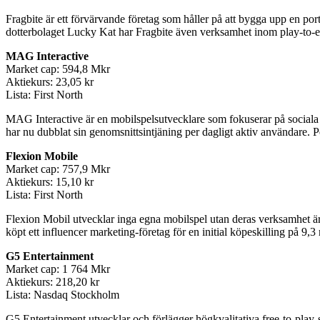
Fragbite är ett förvärvande företag som håller på att bygga upp en por
dotterbolaget Lucky Kat har Fragbite även verksamhet inom play-to-
MAG Interactive
Market cap: 594,8 Mkr
Aktiekurs: 23,05 kr
Lista: First North
MAG Interactive är en mobilspelsutvecklare som fokuserar på sociala c
har nu dubblat sin genomsnittsintjäning per dagligt aktiv användare. 
Flexion Mobile
Market cap: 757,9 Mkr
Aktiekurs: 15,10 kr
Lista: First North
Flexion Mobil utvecklar inga egna mobilspel utan deras verksamhet är
köpt ett influencer marketing-företag för en initial köpeskilling på 9,
G5 Entertainment
Market cap: 1 764 Mkr
Aktiekurs: 218,20 kr
Lista: Nasdaq Stockholm
G5 Entertainment utvecklar och förlägger högkvalitativa free-to-play-sp