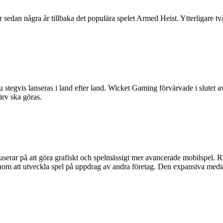
 sedan några år tillbaka det populära spelet Armed Heist. Ytterligare t
egvis lanseras i land efter land. Wicket Gaming förvärvade i slutet av
ärv ska göras.
userar på att göra grafiskt och spelmässigt mer avancerade mobilspel. Ri
 genom att utveckla spel på uppdrag av andra företag. Den expansiva me