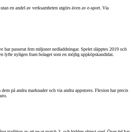
ag utan en andel av verksamheten utgörs även av e-sport. Via
ee har passerat fem miljoner nedladdningar. Spelet släpptes 2019 och
lden lyfte nyligen fram bolaget som en möjlig uppköpskandidat.
a dem på andra marknader och via andra appstores. Flexion har precis
uro.
ång tradition av att ge ut match-3- och hidden object-spel. Över tid har