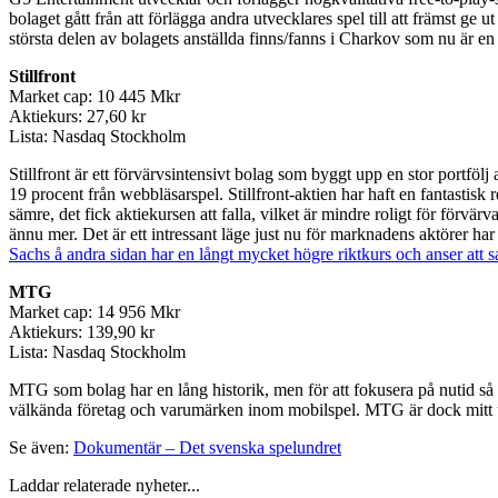
bolaget gått från att förlägga andra utvecklares spel till att främst g
största delen av bolagets anställda finns/fanns i Charkov som nu är en
Stillfront
Market cap: 10 445 Mkr
Aktiekurs: 27,60 kr
Lista: Nasdaq Stockholm
Stillfront är ett förvärvsintensivt bolag som byggt upp en stor portf
19 procent från webbläsarspel. Stillfront-aktien har haft en fantastis
sämre, det fick aktiekursen att falla, vilket är mindre roligt för förvär
ännu mer. Det är ett intressant läge just nu för marknadens aktörer 
Sachs å andra sidan har en långt mycket högre riktkurs och anser att s
MTG
Market cap: 14 956 Mkr
Aktiekurs: 139,90 kr
Lista: Nasdaq Stockholm
MTG som bolag har en lång historik, men för att fokusera på nutid s
välkända företag och varumärken inom mobilspel. MTG är dock mitt upp
Se även:
Dokumentär – Det svenska spelundret
Laddar relaterade nyheter...