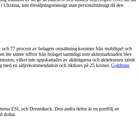
g i Ukraina, inte försäljningsmässigt utan personalmässigt då den
play och 77 procent av bolagets omsättning kommer från mobilspel och
kom lite sämre siffror från bolaget samtidigt som aktiemarknaden blev
esemission, vilket inte uppskattades av aktieägarna och aktiekursen sjönk
ning med en säljrekommendation och riktkurs på 25 kronor.
Goldman
eterna ESL och Dreamhack. Den andra delen är en portfölj av
 dollar.