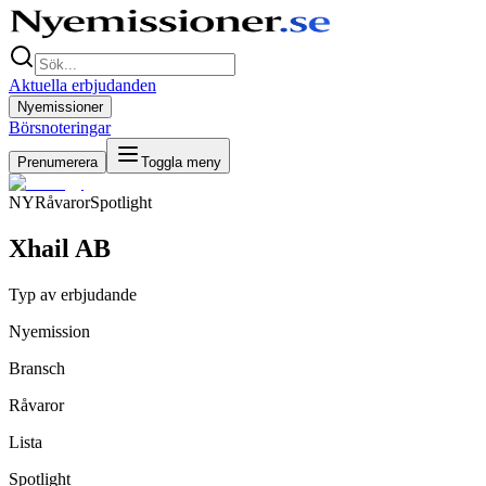
Aktuella erbjudanden
Nyemissioner
Börsnoteringar
Prenumerera
Toggla meny
NY
Råvaror
Spotlight
Xhail AB
Typ av erbjudande
Nyemission
Bransch
Råvaror
Lista
Spotlight