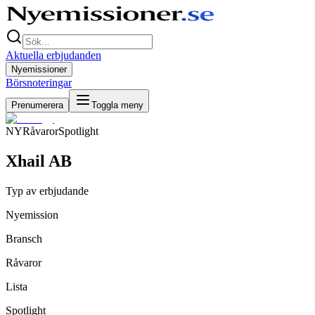
Aktuella erbjudanden
Nyemissioner
Börsnoteringar
Prenumerera
Toggla meny
NY
Råvaror
Spotlight
Xhail AB
Typ av erbjudande
Nyemission
Bransch
Råvaror
Lista
Spotlight