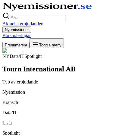
Aktuella erbjudanden
Nyemissioner
Börsnoteringar
Prenumerera
Toggla meny
NY
Data/IT
Spotlight
Tourn International AB
Typ av erbjudande
Nyemission
Bransch
Data/IT
Lista
Spotlight