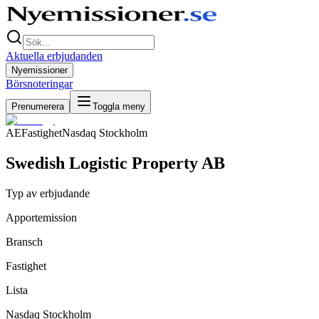
Aktuella erbjudanden
Nyemissioner
Börsnoteringar
Prenumerera
Toggla meny
AE
Fastighet
Nasdaq Stockholm
Swedish Logistic Property AB
Typ av erbjudande
Apportemission
Bransch
Fastighet
Lista
Nasdaq Stockholm