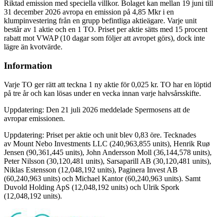
Riktad emission med speciella villkor. Bolaget kan mellan 19 juni till
31 december 2026 avropa en emission på 4,85 Mkr i en
klumpinvestering från en grupp befintliga aktieägare. Varje unit
består av 1 aktie och en 1 TO. Priset per aktie sätts med 15 procent
rabatt mot VWAP (10 dagar som följer att avropet görs), dock inte
lägre än kvotvärde.
Information
Varje TO ger rätt att teckna 1 ny aktie för 0,025 kr. TO har en löptid
på tre år och kan lösas under en vecka innan varje halvsårsskifte.
Uppdatering: Den 21 juli 2026 meddelade Spermosens att de
avropar emissionen.
Uppdatering: Priset per aktie och unit blev 0,83 öre. Tecknades
av Mount Nebo Investments LLC (240,963,855 units), Henrik Ruø
Jensen (90,361,445 units), John Andersson Moll (36,144,578 units),
Peter Nilsson (30,120,481 units), Sarsaparill AB (30,120,481 units),
Niklas Estensson (12,048,192 units), Paginera Invest AB
(60,240,963 units) och Michael Kantor (60,240,963 units). Samt
Duvold Holding ApS (12,048,192 units) och Ulrik Spork
(12,048,192 units).