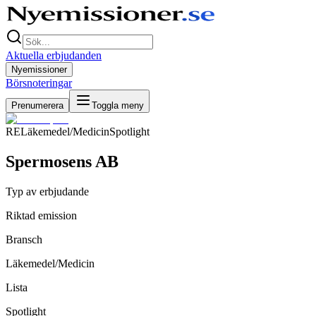
Aktuella erbjudanden
Nyemissioner
Börsnoteringar
Prenumerera
Toggla meny
RE
Läkemedel/Medicin
Spotlight
Spermosens AB
Typ av erbjudande
Riktad emission
Bransch
Läkemedel/Medicin
Lista
Spotlight