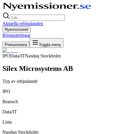
Aktuella erbjudanden
Nyemissioner
Börsnoteringar
Prenumerera
Toggla meny
IPO
Data/IT
Nasdaq Stockholm
Silex Microsystems AB
Typ av erbjudande
IPO
Bransch
Data/IT
Lista
Nasdaq Stockholm