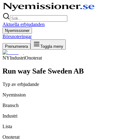
Aktuella erbjudanden
Nyemissioner
Börsnoteringar
Prenumerera
Toggla meny
NY
Industri
Onoterat
Run way Safe Sweden AB
Typ av erbjudande
Nyemission
Bransch
Industri
Lista
Onoterat