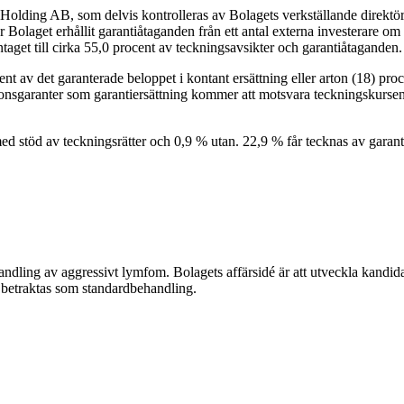
ria Holding AB, som delvis kontrolleras av Bolagets verkställande direk
 Bolaget erhållit garantiåtaganden från ett antal externa investerare 
et till cirka 55,0 procent av teckningsavsikter och garantiåtaganden.
nt av det garanterade beloppet i kontant ersättning eller arton (18) proc
onsgaranter som garantiersättning kommer att motsvara teckningskursen 
ed stöd av teckningsrätter och 0,9 % utan. 22,9 % får tecknas av garant
handling av aggressivt lymfom. Bolagets affärsidé är att utveckla kandida
g betraktas som standardbehandling.