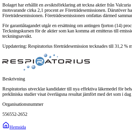
Bolaget har erhållit en avsiktsförklaring att teckna aktier från Valcu
motsvarande cirka 2,1 procent av Företrädesemissionen. Därutöver har
Företrädesemissionen. Företrädesemissionen omfattas därmed sammantag
För garantiåtagandet utgår en ersättning om antingen fjorton (14) proce
Teckningskursen för de aktier som kan komma att emitteras till emissi
teckningsavsikt.
Uppdatering: Respiratorius företrädesemission tecknades till 31,2 % m
Beskrivning
Respiratorius utvecklar kandidater till nya effektiva läkemedel för be
prekliniska studier visat överlägsna resultat jämfört med det som i da
Organisationsnummer
556552-2652
Hemsida