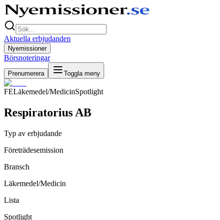
Aktuella erbjudanden
Nyemissioner
Börsnoteringar
Prenumerera
Toggla meny
FE
Läkemedel/Medicin
Spotlight
Respiratorius AB
Typ av erbjudande
Företrädesemission
Bransch
Läkemedel/Medicin
Lista
Spotlight