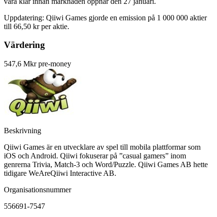
vara klar innan marknaden öppnar den 27 januari.
Uppdatering: Qiiwi Games gjorde en emission på 1 000 000 aktier
till 66,50 kr per aktie.
Värdering
547,6 Mkr pre-money
Beskrivning
Qiiwi Games är en utvecklare av spel till mobila plattformar som
iOS och Android. Qiiwi fokuserar på ”casual gamers” inom
genrerna Trivia, Match-3 och Word/Puzzle. Qiiwi Games AB hette
tidigare WeAreQiiwi Interactive AB.
Organisationsnummer
556691-7547