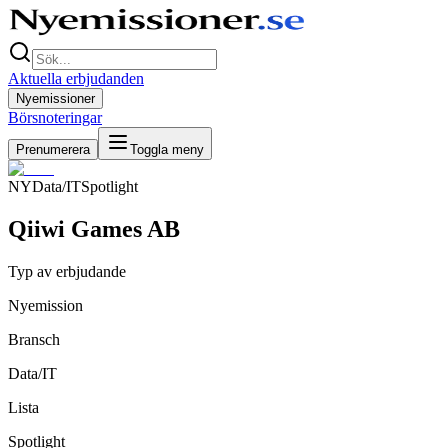
Aktuella erbjudanden
Nyemissioner
Börsnoteringar
Prenumerera
Toggla meny
NY
Data/IT
Spotlight
Qiiwi Games AB
Typ av erbjudande
Nyemission
Bransch
Data/IT
Lista
Spotlight