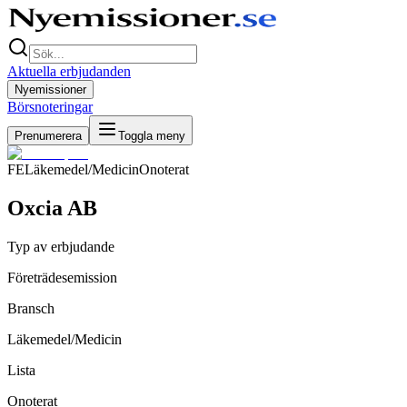
Aktuella erbjudanden
Nyemissioner
Börsnoteringar
Prenumerera
Toggla meny
FE
Läkemedel/Medicin
Onoterat
Oxcia AB
Typ av erbjudande
Företrädesemission
Bransch
Läkemedel/Medicin
Lista
Onoterat