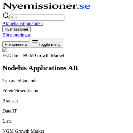
Aktuella erbjudanden
Nyemissioner
Börsnoteringar
Prenumerera
Toggla meny
FE
Data/IT
NGM Growth Market
Nodebis Applications AB
Typ av erbjudande
Företrädesemission
Bransch
Data/IT
Lista
NGM Growth Market