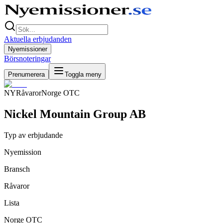
Aktuella erbjudanden
Nyemissioner
Börsnoteringar
Prenumerera
Toggla meny
NY
Råvaror
Norge OTC
Nickel Mountain Group AB
Typ av erbjudande
Nyemission
Bransch
Råvaror
Lista
Norge OTC