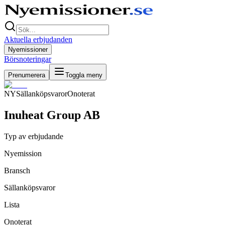
Aktuella erbjudanden
Nyemissioner
Börsnoteringar
Prenumerera
Toggla meny
NY
Sällanköpsvaror
Onoterat
Inuheat Group AB
Typ av erbjudande
Nyemission
Bransch
Sällanköpsvaror
Lista
Onoterat