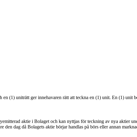
 och en (1) uniträtt ger innehavaren rätt att teckna en (1) unit. En (1) uni
 nyemitterad aktie i Bolaget och kan nyttjas för teckning av nya aktier 
re den dag då Bolagets aktie börjar handlas på börs eller annan markna