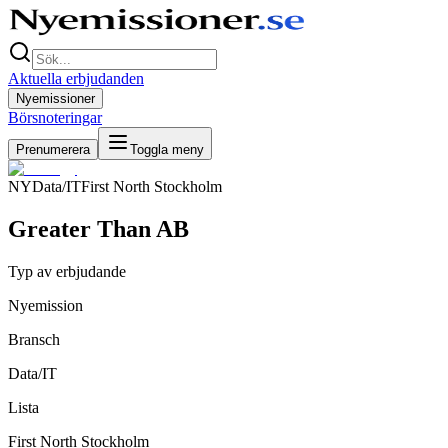
Aktuella erbjudanden
Nyemissioner
Börsnoteringar
Prenumerera
Toggla meny
NY
Data/IT
First North Stockholm
Greater Than AB
Typ av erbjudande
Nyemission
Bransch
Data/IT
Lista
First North Stockholm