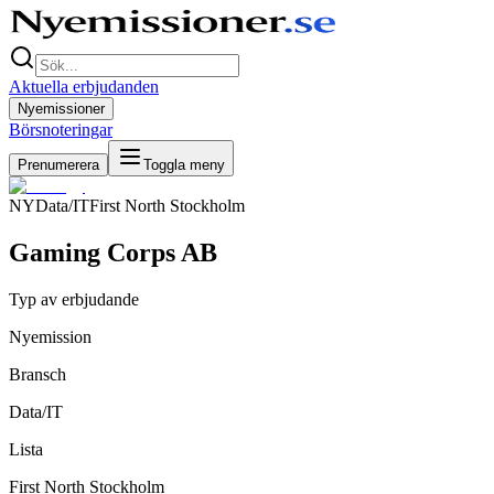
Aktuella erbjudanden
Nyemissioner
Börsnoteringar
Prenumerera
Toggla meny
NY
Data/IT
First North Stockholm
Gaming Corps AB
Typ av erbjudande
Nyemission
Bransch
Data/IT
Lista
First North Stockholm