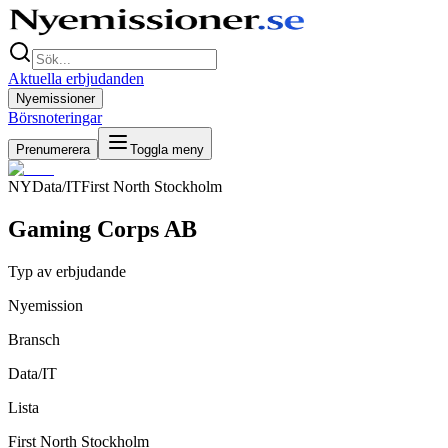
Aktuella erbjudanden
Nyemissioner
Börsnoteringar
Prenumerera
Toggla meny
NY
Data/IT
First North Stockholm
Gaming Corps AB
Typ av erbjudande
Nyemission
Bransch
Data/IT
Lista
First North Stockholm