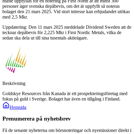
måste uppfyllas för en notering på First North är att minst 300
personer äger svenska depåbevis, om det är uppfyllt så noteras
bolaget den 21 mars 2025. Vid stort intresse kan erbjudandet utökas
med 2,5 Mkr.
Uppdatering: Den 11 mars 2025 meddelade Dividend Sweden att de
tecknar depåbevis för 2,225 Mkr i First Nordic Metals, vilka de
sedan ska dela ut till sina tusentals aktieägare.
Beskrivning
Goldskye Resources från Kanada är ett prospekteringsföretag med
fokus på guld i Sverige. Bolaget har även en tillgång i Finland.
Hemsida
Prenumerera på nyhetsbrev
Få de senaste nyheterna om börsnoteringar och nyemissioner direkt i