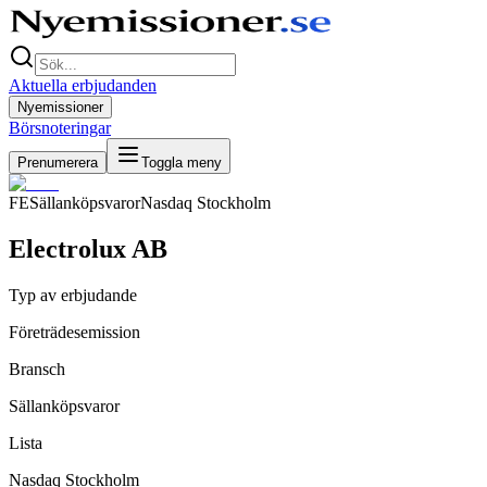
Aktuella erbjudanden
Nyemissioner
Börsnoteringar
Prenumerera
Toggla meny
FE
Sällanköpsvaror
Nasdaq Stockholm
Electrolux AB
Typ av erbjudande
Företrädesemission
Bransch
Sällanköpsvaror
Lista
Nasdaq Stockholm