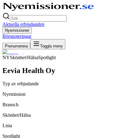
Aktuella erbjudanden
Nyemissioner
Börsnoteringar
Prenumerera
Toggla meny
NY
Skönhet/Hälsa
Spotlight
Eevia Health Oy
Typ av erbjudande
Nyemission
Bransch
Skönhet/Hälsa
Lista
Spotlight