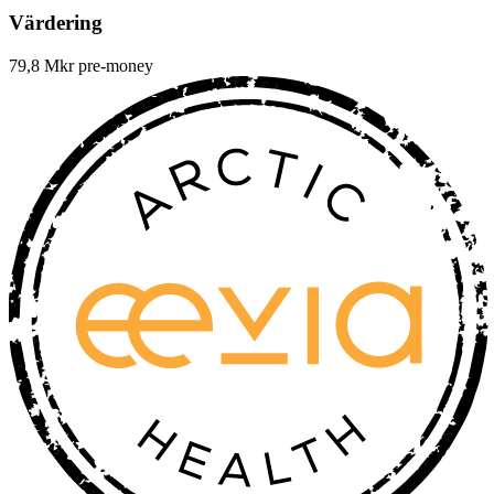
Värdering
79,8 Mkr pre-money