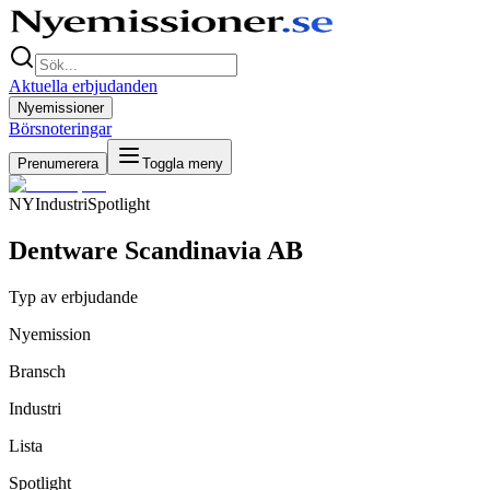
Aktuella erbjudanden
Nyemissioner
Börsnoteringar
Prenumerera
Toggla meny
NY
Industri
Spotlight
Dentware Scandinavia AB
Typ av erbjudande
Nyemission
Bransch
Industri
Lista
Spotlight