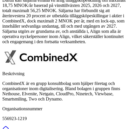
Därtill kan säljarna erhålla en årlig tilläggsköpeskilling om maximalt
18,75 MNOK/år baserad på vinsttillväxten 2025, 2026 och 2027,
totalt maximalt 56,25 MNOK. Säljarna har förbundit sig att
återinvestera 20 procent av utbetalda tilläggsköpeskillingar i aktier i
CombinedX, dock maximalt 2 MNOK per år, med en lock-up, som
innehåller sedvanliga undantag, till och med utgången av 2027.
Säljarna utgörs av grundarna av, och anställda i, Align som alla är
operativa nyckelpersoner inom Align, vilket säkerställer kontinuitet
och engagemang i den fortsatta verksamheten.
Beskrivning
CombinedX är en grupp konsultbolag som hjälper företag och
organisationer inom digitalisering. Bland bolagen i gruppen finns
Nethouse, Elvenite, Netgain, CloudPro, Ninetech, Viewbase,
Smartsmiling, Two och Dynamo.
Organisationsnummer
556923-1219